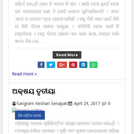
ସଭିଏଁ କ‌ହ‌ନ୍ତି ଆଉ ହଁ ଏଇଟା ବି ସତ । ଖାଲି ମାଆ ନୁହେଁ ମାଆ
ସ‌ହ ବାପାଙ୍କର ଋଣ ବି କେହି କେବେ ସୁଝିପାରିବେନି । ଏବେ
ଏବେ ତ ଗୋଟେ ନୂଆ ପ୍ରଥା ଚାଲିଛି । ସବୁ କିଛି କାମ ପାଇଁ କିଛି
ନା କିଛି ଦିବସ ପାଳନ କରୁଛେ । ଏମିତିକି ମାଆ ପାଇଁ ବି
ମାତୃଦିବସ । ମାତୃ ଦିବସ ପାଳନ ଏକ ଭଲ କଥା, ମାତ୍ର ବାକି
୩୬୪ ଦିନ ସେ...
Read More
Read more »
ଅକ୍ଷୟ ତୃତୀୟା
Sangram Keshari Senapati
April 29, 2017
0
ଓଡ଼ିଆ ଲେଖା
ଓଡ଼ିଶାକୁ ଅନେକ କୃଷିଭିତ୍ତିକ ରାଜ୍ୟ ଭାବରେ ଗଣନା କରନ୍ତି ।
ଅବଶ୍ୟ କରିବା ଦରକାର । କୃଷି ଏବଂ କୃଷକ ଆଗେଇଲେ ଓଡ଼ିଶା