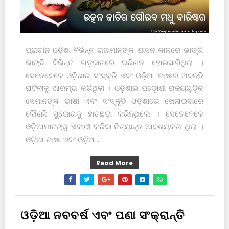
ପ୍ରାଚୀନ ଓଡ଼ିଶା ବିଭିନ୍ନ ରାଜାମାନଙ୍କ ଶାସନ କାଳରେ ଭାଙ୍ଗି
ଭାଙ୍ଗି ବିଭିନ୍ନ ଗଡ଼ଜାତରେ ପରିଣତ ହୋଇସାରିଥିଲା ।
ସେତେବେଳେ ଓଡ଼ିଶାର ସଂସ୍କୃତି ଏବଂ ଓଡ଼ିଆ ଭାଷାର ଅବନତି
ଘଟିବାକୁ ଆରମ୍ଭ କରିଥିଲା । ଓଡ଼ିଶାର ପଡ଼ୋଶୀ ରାଜ୍ୟଗୁଡ଼ିକ
ସେମାନଙ୍କ ଭାଷା ଏବଂ ସଂସ୍କୃତି ଓଡ଼ିଶାରେ ଖେଳାଇବାରେ
କୌଣସି ସୁଯୋଗକୁ ହାତଛଡ଼ା କରିନଥିଲେ । ସେତେବେଳେ
ଓଡ଼ିଆମାନଙ୍କୁ ଏକାଠୀ କରିବା ନିତ୍ୟାନ୍ତ ଆବଶ୍ୟକତା ଥିଲା ।
ଓଡ଼ିଆ ଭାଷା ଏବଂ ଓଡ଼ିଆ...
Read More
ଓଡ଼ିଆ ନବବର୍ଷ ଏବଂ ପଣା ସଂକ୍ରାନ୍ତି