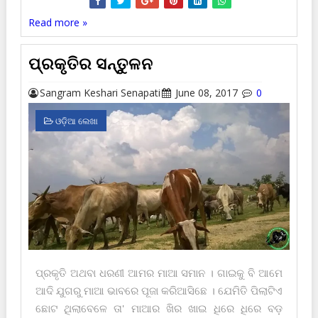
Read more »
ପ୍ରକୃତିର ସନ୍ତୁଳନ
Sangram Keshari Senapati
June 08, 2017
0
ଓଡ଼ିଆ ଲେଖା
ପ୍ରକୃତି ଅଥବା ଧରଣୀ ଆମର ମାଆ ସମାନ । ଗାଇକୁ ବି ଆମେ
ଆଦି ଯୁଗରୁ ମାଆ ଭାବରେ ପୂଜା କରିଆସିଛେ । ଯେମିତି ପିଲାଟିଏ
ଛୋଟ ଥିଲାବେଳେ ତା' ମାଆର ଖିର ଖାଇ ଧିରେ ଧିରେ ବଡ଼