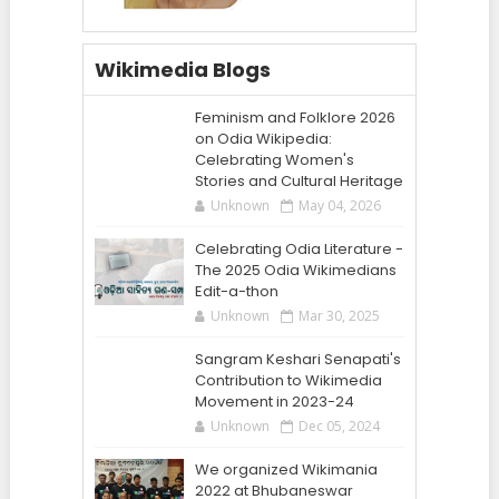
Wikimedia Blogs
Feminism and Folklore 2026
on Odia Wikipedia:
Celebrating Women's
Stories and Cultural Heritage
Unknown
May 04, 2026
Celebrating Odia Literature -
The 2025 Odia Wikimedians
Edit-a-thon
Unknown
Mar 30, 2025
Sangram Keshari Senapati's
Contribution to Wikimedia
Movement in 2023-24
Unknown
Dec 05, 2024
We organized Wikimania
2022 at Bhubaneswar