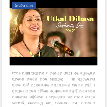
ଓଡ଼ିଆ ଲେଖା
୧୯୩୬ ମସିହା ଅପ୍ରେଲ ୧ ତାରିଖରେ ଓଡ଼ିଆ ଏକ ସ୍ୱତନ୍ତ୍ର
ପ୍ରଦେଶ ଭାବରେ ଗଠିତ ହୋଇଥିଲା । ଏହି ସ୍ୱତନ୍ତ୍ରତା
ପାଇବା ପାଇଁ ଅନେକଙ୍କର ଉଲ୍ଲେଖନୀୟ ଅବଦାନ ରହିଛି ।
ମୁଖ୍ୟତଃ ଉତ୍କଳ ଗୌରବ ମଧୁସୂଦନ ଦାସଙ୍କୁ ହିଁ ଆମେ ମନେ
ପକାଇଥାଉ ଏହିଦିନରେ । ମଧୁବାବୁଙ୍କ ସ‌ହ ଫକୀର ମୋହନ
ସେନାପତି, ଗୋପବନ୍ଧୁ ଦାସ, ନୀଳକଣ୍ଠ ଦାସ, ଗଙ୍ଗାଧର