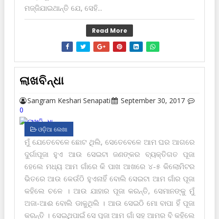
ମଜ୍ଜିଯାଇଥାନ୍ତି ଯେ, ସେହି...
Read More
ଲାଖବିନ୍ଧା
Sangram Keshari Senapati
September 30, 2017
0
ଓଡ଼ିଆ ଲେଖା
ମୁଁ ଯେତେବେଳେ ଛୋଟ ଥିଲି, ସେତେବେଳେ ଆମ ଘର ଆଗରେ
ଦୁର୍ଗାପୂଜା ହୁଏ ଆଉ ସେଇଟା ଜଣଙ୍କର ବ୍ୟକ୍ତିଗତ ପୂଜା
ହେଲେ ମଧ୍ୟ ଆମ ଗାଁରେ କି ପାଖ ଆଖରେ ୪-୫ କିଲୋମିଟର
ଭିତରେ ଆଉ କେଉଁଠି ହୁଏନାହିଁ ବୋଲି ସେଇଟା ଆମ ଗାଁର ପୂଜା
କ‌ହିଲେ ଚଳେ । ଆଉ ଯାହାର ପୂଜା କରନ୍ତି, ସେମାନଙ୍କୁ ମୁଁ
ଅଜା-ଆଈ ବୋଲି ଡାକୁଥିଲି । ଆଉ ସେଇଠି ମୋ ବାପା ହିଁ ପୂଜା
କରନ୍ତି । ସେଇଥିପାଇଁ ସେ ପୂଜା ଆମ ଗାଁ ସ‌ହ ଆମର ବି କ‌ହିଲେ