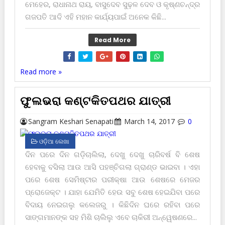
ମେହେର, ରାଧାନାଥ ରାୟ, ବାସୁଦେବ ସୁଢ଼ଳ ଦେବ ଓ କୃଷ୍ଣଚନ୍ଦ୍ର
ଗଜପତି ଆଦି ଏହି ମହାନ କାର୍ଯ୍ୟପାଇଁ ଅନେକ କିଛି...
Read More
Read more »
ଫୁଲଭରା କଣ୍ଟକିତପଥର ଯାତ୍ରୀ
Sangram Keshari Senapati
March 14, 2017
0
ଓଡ଼ିଆ ଲେଖା
ଦିନ ପରେ ଦିନ ଗଡ଼ିଚାଲିଲା, ଦେଖୁ ଦେଖୁ ଚାରିବର୍ଷ ବି ଶେଷ
ହେବାକୁ ବସିଲା ଆଉ ଆସି ପ‌ହ‌ଞ୍ଚିଗଲା ଗ୍ରାଣ୍ଡ ଭାଇବା । ଏହା
ପରେ ଶେଷ ସେମିଷ୍ଟାର ପରୀକ୍ଷା ଆଉ ଶେଷରେ ମେଜର
ପ୍ରୋଜେକ୍ଟ । ଯାହା ଯେମିତି ହେଉ ସବୁ ଶେଷ ହେଇଯିବା ପରେ
ବିଦାୟ ନେଇଗଲୁ କଲେଜରୁ । କିଛିଦିନ ଘରେ ରହିବା ପରେ
ସାଙ୍ଗମାନଙ୍କ ସ‌ହ ମିଶି ଚାଲିଲୁ ଏବେ ଚାକିରୀ ଅନ୍ୱେଷଣରେ...