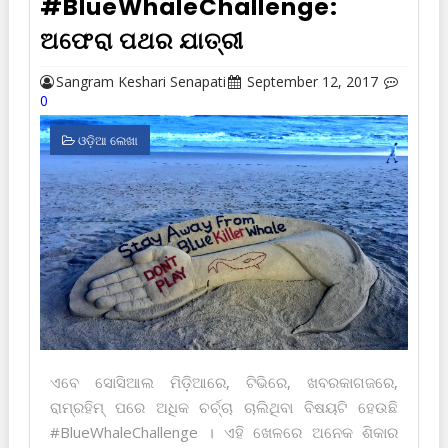
#BlueWhaleChallenge:
ଅଫେରା ପଥର ଯାତ୍ରୀ
Sangram Keshari Senapati
September 12, 2017
0
ଓଡ଼ିଆ ଲେଖା
ଏବେ ସୋସିଆଲ ମିଡ଼ିଆରେ, ଟିଭିରେ, ଖବରକାଗଜରେ,
ରାମ୍‌ରହିମ୍ ପରେ ଅଧିକ ଚର୍ଚ୍ଚା ଚାଲିଥିବା ବିଷୟଟି ହେଉଛି
#BlueWhaleChallenge । ଏହି ଖେଳରେ ଅନେକ ଶିକାର