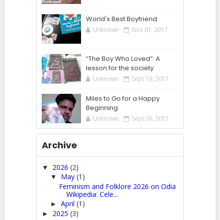
World's Best Boyfriend
Unknown
Nov 01, 2017
“The Boy Who Loved”: A
lesson for the society
Unknown
Sept 19, 2017
Miles to Go for a Happy
Beginning
Unknown
Sept 09, 2017
Archive
2026
(2)
▼
May
(1)
▼
Feminism and Folklore 2026 on Odia
Wikipedia: Cele...
April
(1)
►
2025
(3)
►