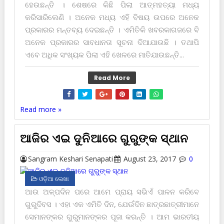
ହେଉଛନ୍ତି । ଶେଷରେ କିଛି ପିଲା ଆତ୍ମହତ୍ୟା ମଧ୍ୟ
କରିସାରିଲେଣି । ଅନେକ ମଧ୍ୟ ଏହି ବିଷୟ ଉପରେ ଅନେକ
ପ୍ରକାରର ମନ୍ତବ୍ୟ ଦେଇଛନ୍ତି । ଏମିତିକି ଖବରକାଗଜରେ ବି
ଅନେକ ପ୍ରକାରର ସାବଧାନତା ସୂଚନା ଦିଆଯାଉଛି । ତ‌ଥାପି
ଏବେ ଅଧିକ ସଂଖ୍ୟକ ପିଲା ଏହି ଖେଳରେ ମାତିଯାଉଛନ୍ତି...
Read More
Read more »
ଆଜିର ଏଇ ଦୁନିଆରେ ଗୁରୁଙ୍କ ସ୍ଥାନ
Sangram Keshari Senapati
August 23, 2017
0
ଓଡ଼ିଆ ଲେଖା
ଆଉ ଅଳ୍ପଦିନ ପରେ ଆମେ ପ୍ରାୟ ସଭିଏଁ ପାଳନ କରିବେ
ଗୁରୁଦିବସ । ଏହା ଏକ ଏମିତି ଦିନ, ଯେଉଁଦିନ ଛାତ୍ରଛାତ୍ରୀମାନେ
ସେମାନଙ୍କର ଗୁରୁମାନଙ୍କର ପୂଜା କରନ୍ତି । ଆମ ଭାରତୀୟ