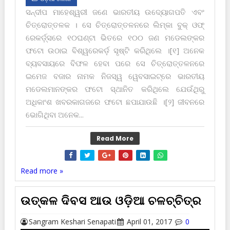
ସନ୍ଦୀପ ମାହେଶ୍ୱରୀ ଜଣେ ଭାରତୀୟ ଉଦ୍ୟୋଗପତି ଏବଂ
ଚିତ୍ରୋତ୍ତଳକ । ସେ ଚିତ୍ରୋତ୍ତଳନରେ ଲିମ୍‌କା ବୁକ୍ ଓଫ୍
ରେକର୍ଡ଼୍ସରେ ୧୦ଘଣ୍ଟା ଭିତରେ ୧୦୦ ଜଣ ମଡେଲଙ୍କର
ଫଟୋ ଉଠାଇ ବିଶ୍ୱରେକର୍ଡ଼ ସୃଷ୍ଟି କରିଥିଲେ ।[୧] ଅନେକ
ବ୍ୟବସାୟରେ ବିଫଳ ହେବା ପରେ ସେ ଚିତ୍ରୋତ୍ତଳନରେ
ଇମେଜ ବଜାର ନାମକ ନିଜସ୍ୱ ୱେବସାଇଟ୍‌ରେ ଭାରତୀୟ
ମଡେଲମାନଙ୍କର ଫଟୋ ସ୍ଥାନିତ କରିଥିଲେ ଯେଉଁଥିରୁ
ଅଧିକାଂଶ ଖବରକାଗଜରେ ଫଟୋ ଛପାଯାଉଛି ।[୨] ଜୀବନରେ
ଭୋଗିଥିବା ଅନେକ...
Read More
Read more »
ଉତ୍କଳ ଦିବସ ଆଉ ଓଡ଼ିଆ ଚଳଚ୍ଚିତ୍ର
Sangram Keshari Senapati
April 01, 2017
0