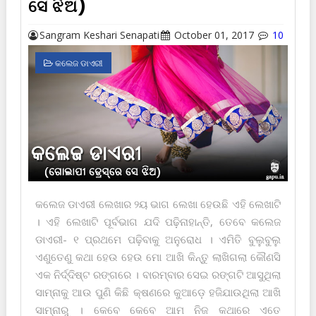
ସେ ଝିଅ)
Sangram Keshari Senapati
October 01, 2017
10
କଲେଜ ଡାଏରୀ
କଲେଜ ଡାଏରୀ ଲେଖାର ୨ୟ ଭାଗ ଲେଖା ହେଉଛି ଏହି ଲେଖାଟି
। ଏହି ଲେଖାଟି ପୂର୍ବଭାଗ ଯଦି ପଢ଼ିନାହାନ୍ତି, ତେବେ କଲେଜ
ଡାଏରୀ- ୧ ପ୍ରଥମେ ପଢ଼ିବାକୁ ଅନୁରୋଧ । ଏମିତି ବୁଲୁବୁଲୁ
ଏଣୁତେଣୁ କଥା ହେଉ ହେଉ ମୋ ଆଖି କିନ୍ତୁ ଲାଖିଗଲା କୌଣସି
ଏକ ନିର୍ଦ୍ଦିଷ୍ଟ ରଙ୍ଗରେ । ବାରମ୍ବାର ସେଇ ରଙ୍ଗଟି ଆସୁଥିଲା
ସାମ୍ନାକୁ ଆଉ ପୁଣି କିଛି କ୍ଷଣରେ କୁଆଡ଼େ ହଜିଯାଉଥିଲା ଆଖି
ସାମ୍ନାରୁ । କେବେ କେବେ ଆମ ନିଜ କଥାରେ ଏତେ