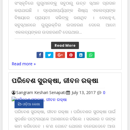
ସଂସ୍କୃତିରେ ଗୁରୁମାନଙ୍କୁ ସବୁଠାରୁ ଉଚ୍ଚ ସ୍ଥାନ ପ୍ରଦାନ
କରାଯାଇଛି । ଦ୍ରୋଣାଚାର୍ଯ୍ୟଙ୍କ ଶିଷ୍ୟ ଏକଲବ୍ୟଙ୍କ
ବିଷୟରେ ପ୍ରାୟତଃ ସଭିଙ୍କୁ ଜଣାଥିବ । ବୋଧହୁଏ,
ସବୁସ୍ଥାନରେ ଗୁରୁଭକ୍ତିର ଉଦାହରଣ ଦେଲେ ଆମେ
ଏକଲବ୍ୟଙ୍କର ଉଦାହରଣ‌ଟି ଦେଇଥାଉ...
Read More
Read more »
ପରିବେଶ ସୁରକ୍ଷା, ଜୀବନ ରକ୍ଷା
Sangram Keshari Senapati
July 13, 2017
0
ଓଡ଼ିଆ ଲେଖା
ପରିବେଶ ସୁରକ୍ଷା, ଜୀବନ ରକ୍ଷା । ପରିବେଶର ସୁରକ୍ଷା ପାଇଁ
ସୁଦର୍ଶନ ପଟ୍ଟନାୟକେ ଅନଶନରେ ବସିଲେ । ସରକାର ତ ତାଙ୍କ
କାମ କରିଦେବେ । କ'ଣ ଗୋଟେ ଯୋଜନା ବନେଇଦେବେ ଆଉ