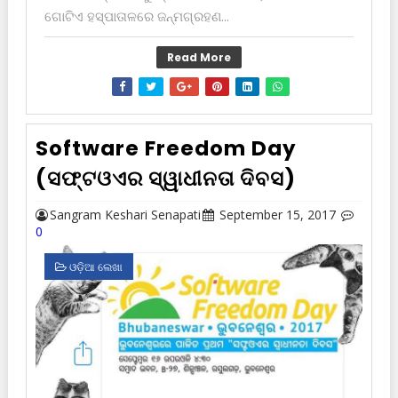
ଗୋଟିଏ ହସ୍ପାତାଳରେ ଜନ୍ମଗ୍ରହଣ...
Read More
Software Freedom Day
(ସଫ୍ଟଓଏର ସ୍ୱାଧୀନତା ଦିବସ)
Sangram Keshari Senapati
September 15, 2017
0
ଓଡ଼ିଆ ଲେଖା