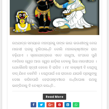
ରଥଯାତ୍ର ସମୟରେ ମହାପ୍ରଭୁ ତାଙ୍କ ଭାଇ ଭଉଣୀଙ୍କୁ ନେଇ
ମାଉସୀ ଘରକୁ ବୁଲିପଳାନ୍ତି ବୋଲି ମହାଲକ୍ଷ୍ମୀଙ୍କ ରାଗ
ବଢ଼ିଯାଏ । ସ୍ନାନଯାତ୍ରାରେ ଏତେ ଗାଧୁଆ, ତା'ପରେ ପୁଣି
୧୫ଦିନର ଜ୍ୱର ଆଉ ଜ୍ୱର ଛାଡ଼ିଲା ବେଳକୁ ସିଧା ମାଉସୀଘର ।
ଯେକୌଣସି ସ୍ତ୍ରୀ ହେଲେ ବି ରାଗିବ । ମା' ଲକ୍ଷ୍ମୀ ବି ସେଥିରୁ
ବାଦ୍ ଯିବେ କେମିତି । ସେଥିପାଇଁ ସେ ରାଗରେ ଯାଇକି ପ୍ରଭୁଙ୍କୁ
ଦେଖା କରିନପାରି ହେରାପଞ୍ଚମୀରେ ନନ୍ଦିଘୋଷ ରଥକୁ
ଭାଙ୍ଗିବାକୁ ବି ଚେଷ୍ଟା କରନ୍ତି...
Read More