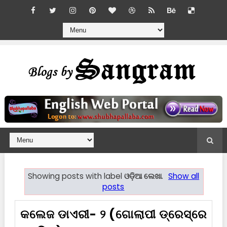
Showing posts with label
ଓଡ଼ିଆ ଲେଖା
.
Show all
posts
କଲେଜ ଡାଏରୀ- ୨ (ଗୋଲାପୀ ଡ୍ରେସ୍‍‍ରେ