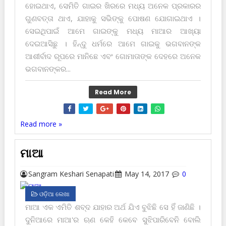
ହୋଇଥାଏ, ସେମିତି ଗାଇର ଖିରରେ ମଧ୍ୟ ଅନେକ ପ୍ରକାରର
ଗୁଣବତ୍ତା ଥାଏ, ଯାହାକୁ ସଭିଙ୍କୁ ପୋଷଣ ଯୋଗାଇଥାଏ ।
ସେଇଥିପାଇଁ ଆମେ ଗାଇଙ୍କୁ ମଧ୍ୟ ମାଆର ଆଖ୍ୟା
ଦେଇଆସିଛୁ । ହିନ୍ଦୁ ଧର୍ମରେ ଆମେ ଗାଇକୁ ଭଗବାନଙ୍କ
ଆଶୀର୍ବାଦ ରୂପରେ ମାନିଛେ ଏବଂ ଗୋମାତାଙ୍କ ଦେହରେ ଅନେକ
ଭଗବାନଙ୍କର...
Read More
Read more »
ମାଆ
Sangram Keshari Senapati
May 14, 2017
0
ଓଡ଼ିଆ ଲେଖା
ମାଆ ଏକ ଏମିତି ଶବ୍ଦ ଯାହାର ଅର୍ଥ ଯିଏ ବୁଝିଛି ସେ ହିଁ ଜାଣିଛି ।
ଦୁନିଆରେ ମାଆ'ର ଋଣ କେହି କେବେ ସୁଝିପାରିବେନି ବୋଲି