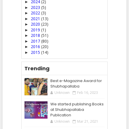
2024
(2)
►
2023
(5)
►
2022
(3)
►
2021
(13)
►
2020
(23)
►
2019
(1)
►
2018
(51)
►
2017
(80)
►
2016
(20)
►
2015
(14)
►
Trending
Best e-Magazine Award for
Shubhapallaba
Unknown
Feb 16, 2023
We started publishing Books
at Shubhapallaba
Publication
Unknown
Mar 21, 2021