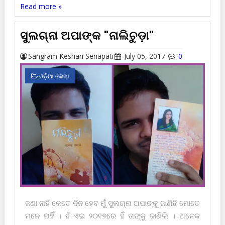
Read more »
ସୁଲଗ୍ନା ଅପାଙ୍କ "ନାଲିଚୁଡ଼ା"
Sangram Keshari Senapati
July 05, 2017
0
ଓଡ଼ିଆ ଲେଖା
ଜଣା ନାହିଁ କେତେ ଦିନ ହେବ ମୁଁ ସୁଲଗ୍ନା ଅପାଙ୍କୁ ଜାଣିଛି ମୋତେ
ମନେ ନାହିଁ । ହଁ ଏଇ ୨୦୧୭ରେ ହିଁ ତାଙ୍କୁ ଜାଣିଲି । ଅନେକ