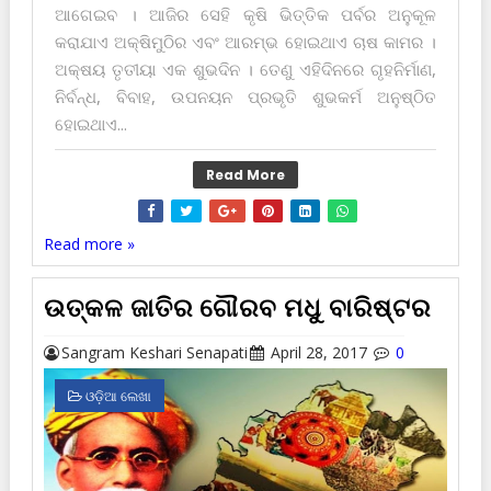
ଆଗେଇବ । ଆଜିର ସେହି କୃଷି ଭିତ୍ତିକ ପର୍ବର ଅନୁକୂଳ
କରାଯାଏ ଅକ୍ଷିମୁଠିର ଏବଂ ଆରମ୍ଭ ହୋଇଥାଏ ଚାଷ କାମର ।
ଅକ୍ଷୟ ତୃତୀୟା ଏକ ଶୁଭଦିନ । ତେଣୁ ଏହିଦିନରେ ଗୃହନିର୍ମାଣ,
ନିର୍ବନ୍ଧ, ବିବାହ, ଉପନୟନ ପ୍ରଭୃତି ଶୁଭକର୍ମ ଅନୁଷ୍ଠିତ
ହୋଇଥାଏ...
Read More
Read more »
ଉତ୍କଳ ଜାତିର ଗୌରବ ମଧୁ ବାରିଷ୍ଟର
Sangram Keshari Senapati
April 28, 2017
0
ଓଡ଼ିଆ ଲେଖା