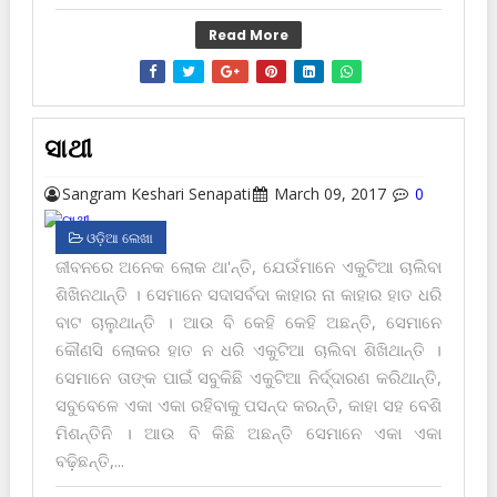
Read More
ସାଥୀ
Sangram Keshari Senapati
March 09, 2017
0
ଓଡ଼ିଆ ଲେଖା
ଜୀବନରେ ଅନେକ ଲୋକ ଥା'ନ୍ତି, ଯେଉଁମାନେ ଏକୁଟିଆ ଚାଲିବା
ଶିଖିନଥାନ୍ତି । ସେମାନେ ସଦାସର୍ବଦା କାହାର ନା କାହାର ହାତ ଧରି
ବାଟ ଚାଲୁଥାନ୍ତି । ଆଉ ବି କେହି କେହି ଅଛନ୍ତି, ସେମାନେ
କୌଣସି ଲୋକର ହାତ ନ ଧରି ଏକୁଟିଆ ଚାଲିବା ଶିଖିଥାନ୍ତି ।
ସେମାନେ ତାଙ୍କ ପାଇଁ ସବୁକିଛି ଏକୁଟିଆ ନିର୍ଦ୍ଦାରଣ କରିଥାନ୍ତି,
ସବୁବେଳେ ଏକା ଏକା ରହିବାକୁ ପସନ୍ଦ କରନ୍ତି, କାହା ସ‌ହ ବେଶି
ମିଶନ୍ତିନି । ଆଉ ବି କିଛି ଅଛନ୍ତି ସେମାନେ ଏକା ଏକା
ବଢ଼ିଛନ୍ତି,...