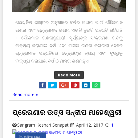
ଜ୍ୟୋତିଷ ଶାସ୍ତ୍ର ଅନୁସାରେ ବର୍ଷର ଗଣନା ପାଇଁ ସୌରମାନ
ଗଣନା ଏବଂ ଚାନ୍ଦ୍ରମାନ ଗଣନା ଏଭଳି ଦୁଇଟି ପଦ୍ଧତି ରହିଅଛି
। ସୌରମାନ ଗଣନାନୁଯାୟୀ ସୂର୍ଯ୍ୟଙ୍କ ସଂକ୍ରମଣ ଗତିକୁ
ଲକ୍ଷ୍ୟ କରାଯାଇ ବର୍ଷ ଏବଂ ମାସର ଗଣନା କରାଗଲା ବେଳେ
ଚାନ୍ଦ୍ରମାନ ପଦ୍ଧତିରେ ଚନ୍ଦ୍ରଙ୍କ କ୍ଷୟ ଏବଂ ବୃଦ୍ଧିକୁ
ଲକ୍ଷ୍ୟ କରାଯାଇ ବର୍ଷ ଓ ମାସର ଗଣନାହୁଏ...
Read More
Read more »
ପ୍ରେରଣାର ଉତ୍ସ ସନ୍ଦୀପ ମାହେଶ୍ୱରୀ
Sangram Keshari Senapati
April 12, 2017
1
ଓଡ଼ିଆ ଲେଖା