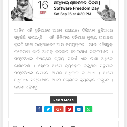
ଆଜିର ଏହି ଦୁନିଆରେ ଆମେ ପ୍ରାୟତଃ ଡିଜିଟାଲ ଦୁନିଆରେ
ସବୁକିଛି କରୁଛନ୍ତି । ଏହି ଡିଜିଟାଲ ଦୁନିଆର ମୁଖ୍ୟ ଉପାଦନା
ଦୁଇଟି ହେଲା ଇଣ୍ଟରନେଟ ଆଉ କମ୍ପ୍ୟୁଟର । ଆଉ ଏହିସବୁକୁ
ଚଳେଇବା ପାଇଁ ଆମକୁ ଦରକାର ହୋଇଥାଏ ସଫ୍ଟଓଏର ।
ସଫ୍ଟଓଏର ବିଷୟରେ ପ୍ରାୟ ସଭିଏଁ ଏବ ଉଣା ଅଧିକେ
ଜାଣିଲେଣି । ହେଲେ ଆମେ ବ୍ୟବ‌ହାର କରୁଥିବା ସବୁଯାକ
ସଫ୍ଟଓଏର ଉପରେ ଆମର ଅଧିକାର ନ ଥାଏ । ଆମେ
ଅଧିକାଂଶ ସଫ୍ଟଓଏର ଆମେ ଚୋରାରେ ବ୍ୟବ‌ହାର କରୁଛେ ।
କାରଣ ଏହିସବୁ...
Read More