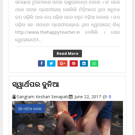
ସମୟରେ ଟୁଇଟରରେ ତାଙ୍କ କ୍ଷୁଦ୍ରଗଳ୍ପ ଦେଖେ । ତା' ପରେ
ଥରେ ତାଙ୍କ ପ୍ରୋଫାଇଲ୍ ଖୋଲିକି ମିଡ଼ିଆରେ ଥିବା ସବୁତକ
ଗପ ପଢ଼ିଲି ଆଉ ଗପ ପଢ଼ିଲା ପରେ ବ‌ହୁତ ବଢ଼ିଆ ଲଗାଲା । ଗପ
ପଢ଼ିବା ସ‌ହ ତାଙ୍କର ପ୍ରୋଫାଇଲ୍‌ରେ ଥିବା ୱେବ୍‌ସାଇଟ୍ ଲିକ୍
http://www.thehappyteacher.in ଦେଖିଲି । ସେଇ
ୱେବ୍‌ସାଇଟ୍‌ଟା...
Read More
ସ୍ୱାର୍ଥପର ଦୁନିଆ
Sangram Keshari Senapati
June 22, 2017
0
ଓଡ଼ିଆ ଲେଖା