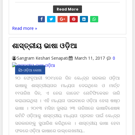
Read More
Read more »
ଶାସ୍ତ୍ରୀୟ ଭାଷା ଓଡ଼ିଆ
Sangram Keshari Senapati
March 11, 2017
0
ଓଡ଼ିଆ ଲେଖା
୨୦ ଫେବୃଆରୀ ୨୦୧୪ରେ ଦିନ କେନ୍ଦ୍ର ସରକାର ଓଡ଼ିଆ
ଭାଷାକୁ ଶାସ୍ତ୍ରୀୟତାର ମାନ୍ୟତା ଦେଇଥିଲେ ଓ ମାର୍ଚ୍ଚ
୧୧ତାରିଖ ଦିନ, ଏ ନେଇ ଗାଜେଟ ନୋଟିଫିକେସନ ଜାରି
କରାଯାଇଥିଲା । ଏହି ମାନ୍ୟତା ପାଇବାରେ ଓଡ଼ିଆ ହେଲା ଷଷ୍ଠ
ଭାଷା । ୨୦୧୩ ମସିହା ଜୁଲାଇ ୨୩ ତାରିଖରେ ଭାଷାବିଶେଷଜ୍ଞ
କମିଟି ଓଡ଼ିଆକୁ ଶାସ୍ତ୍ରୀୟ ମାନ୍ୟତା ପ୍ରଦାନ ପାଇଁ କେନ୍ଦ୍ର
ସରକାରଙ୍କୁ ସୁପାରିଶ କରିଥିଲେ । ଶାସ୍ତ୍ରୀୟ ଭାଷା ହେବା
ଫଳରେ ଓଡ଼ିଆ ଭାଷାରେ ଉଲ୍ଲେଖନୀୟ...