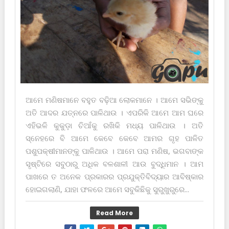
ଆମେ ମଣିଷମାନେ ବ‌ହୁତ ବଢ଼ିଆ ଲୋକମାନେ । ଆମେ ସଭିଙ୍କୁ
ଅତି ଆଦର ଯତ୍ନରେ ପାଳିଥାଉ । ଏପରିକି ଆମେ ଆମ ଘରେ
ଏହିଭଳି କୁକୁଡ଼ା ଚିଆଁକୁ ରଖିକି ମଧ୍ୟ ପାଳିଥାଉ । ଅତି
ସ୍ନେହରେ ବି ଆମେ କେବେ କେବେ ଆମର ଗୃହ ପାଳିତ
ପଶୁପକ୍ଷୀମାନଙ୍କୁ ପାଳିଥାଉ । ଆମେ ପରା ମଣିଷ, ଭଗବାଙ୍କ
ସୃଷ୍ଟିରେ ସବୁଠାରୁ ଅଧିକ ବଳଶାଳୀ ଆଉ ବୁଦ୍ଧିମାନ । ଆମ
ପାଖରେ ତ ଅନେକ ପ୍ରକାରର ପ୍ରଯୁକ୍ତିବିଦ୍ୟାର ଆବିଷ୍କାର
ହୋଇଗଲାଣି, ଯାହା ଫଳରେ ଆମେ ସବୁକିଛିକୁ ସୁରୁଖୁରୁରେ...
Read More