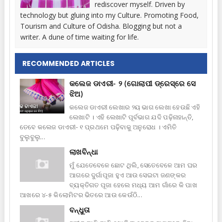
rediscover myself. Driven by
technology but gluing into my Culture. Promoting Food,
Tourism and Culture of Odisha. Blogging but not a
writer. A dune of time waiting for life.
RECOMMENDED ARTICLES
କଲେଜ ଡାଏରୀ- ୨ (ଗୋଲାପୀ ଡ୍ରେସ୍‍‍ରେ ସେ
ଝିଅ)
କଲେଜ ଡାଏରୀ ଲେଖାର ୨ୟ ଭାଗ ଲେଖା ହେଉଛି ଏହି
ଲେଖାଟି । ଏହି ଲେଖାଟି ପୂର୍ବଭାଗ ଯଦି ପଢ଼ିନାହାନ୍ତି,
ତେବେ କଲେଜ ଡାଏରୀ- ୧ ପ୍ରଥମେ ପଢ଼ିବାକୁ ଅନୁରୋଧ । ଏମିତି
ବୁଲୁବୁଲୁ...
ଲାଖବିନ୍ଧା
ମୁଁ ଯେତେବେଳେ ଛୋଟ ଥିଲି, ସେତେବେଳେ ଆମ ଘର
ଆଗରେ ଦୁର୍ଗାପୂଜା ହୁଏ ଆଉ ସେଇଟା ଜଣଙ୍କର
ବ୍ୟକ୍ତିଗତ ପୂଜା ହେଲେ ମଧ୍ୟ ଆମ ଗାଁରେ କି ପାଖ
ଆଖରେ ୪-୫ କିଲୋମିଟର ଭିତରେ ଆଉ କେଉଁଠି...
ବନ୍ଧୁତା