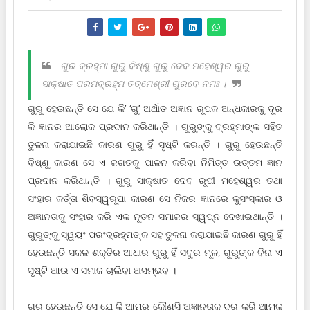
ଗୁର ବ୍ରହ୍ମା ଗୁରୁ ବିଷ୍ଣୁ ଗୁରୁ ଦେବ ମହେଶ୍ୱର ଗୁରୁ
ସାକ୍ଷାତ ପରମ‌ବ୍ରହ୍ମ ତ‌ତ୍‌ମେଶ୍ରୀ ଗୁରବେ ନମଃ ।
ଗୁରୁ ହେଉଛନ୍ତି ସେ ଯେ କି’ ‘ଗୁ’ ଅର୍ଥାତ ଅଜ୍ଞାନ ରୂପକ ଅନ୍ଧକାରକୁ ଦୂର
କି ଜ୍ଞାନର ଆଲୋକ ପ୍ରଦାନ କରିଥାନ୍ତି । ଗୁରୁଙ୍କୁ ବ୍ରହ୍ମାଙ୍କ ସ‌ହିତ
ତୁଳନା କରାଯାଇଛି କାରଣ ଗୁରୁ ହିଁ ସୃଷ୍ଟି କରନ୍ତି । ଗୁରୁ ହେଉଛନ୍ତି
ବିଷ୍ଣୁ କାରଣ ସେ ଏ ଜଗତକୁ ପାଳନ କରିବା ନିମିତ୍ତ ଉତ୍ତମ ଜ୍ଞାନ
ପ୍ରଦାନ କରିଥାନ୍ତି । ଗୁରୁ ସାକ୍ଷାତ ଦେବ ରୂପୀ ମହେଶ୍ୱର ତ‌ଥା
ସଂହାର କର୍ତ୍ତା ଶିବସ୍ୱରୂପା କାରଣ ସେ ନିଜର ଜ୍ଞାନରେ କୁସଂସ୍କାର ଓ
ଅଜ୍ଞାନତାକୁ ସଂହାର କରି ଏକ ନୂତନ ସମାଜର ସ୍ୱପ୍ନ ଦେଖାଇଥାନ୍ତି ।
ଗୁରୁଙ୍କୁ ସ୍ୱୟଂ ପରଂବ୍ରହ୍ମଙ୍କ ସ‌ହ ତୁଳନା କରାଯାଇଛି କାରଣ ଗୁରୁ ହିଁ
ହେଉଛନ୍ତି ସକଳ ଶକ୍ତିର ଆଧାର ଗୁରୁ ହିଁ ସବୁର ମୂଳ, ଗୁରୁଙ୍କ ବିନା ଏ
ସୃଷ୍ଟି ଆଉ ଏ ସମାଜ ଚାଲିବା ଅସମ୍ଭବ ।
ଗୁରୁ ହେଉଛନ୍ତି ସେ ଯେ କି ଆମର କୌଣସି ଅଜ୍ଞାନତାକୁ ଦୂର କରି ଆମକୁ