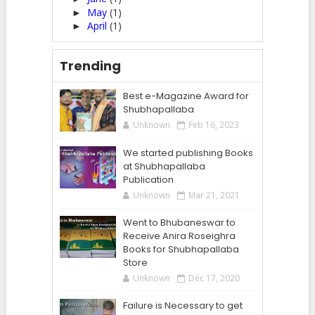
May
(1)
►
April
(1)
►
Trending
Best e-Magazine Award for
Shubhapallaba
Unknown
Feb 16, 2023
We started publishing Books
at Shubhapallaba
Publication
Unknown
Mar 21, 2021
Went to Bhubaneswar to
Receive Anira Roseighra
Books for Shubhapallaba
Store
Unknown
Dec 17, 2020
Failure is Necessary to get