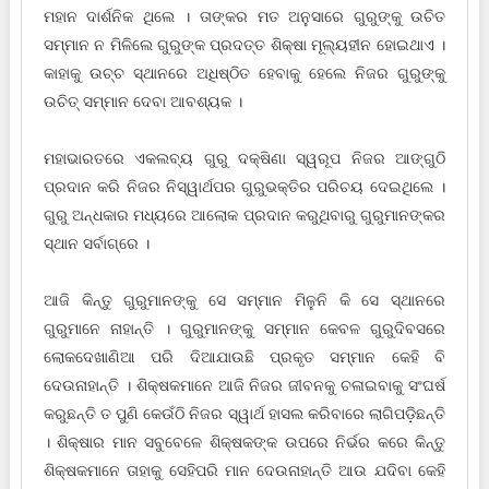
ମହାନ ଦାର୍ଶନିକ ଥିଲେ । ତାଙ୍କର ମତ ଅନୁସାରେ ଗୁରୁଙ୍କୁ ଉଚିତ
ସମ୍ମାନ ନ ମିଳିଲେ ଗୁରୁଙ୍କ ପ୍ରଦତ୍ତ ଶିକ୍ଷା ମୂଲ୍ୟହୀନ ହୋଇଥାଏ ।
କାହାକୁ ଉଚ୍ଚ ସ୍ଥାନରେ ଅଧିଷ୍ଠିତ ହେବାକୁ ହେଲେ ନିଜର ଗୁରୁଙ୍କୁ
ଉଚିତ୍ ସମ୍ମାନ ଦେବା ଆବଶ୍ୟକ ।
ମହାଭାରତରେ ଏକଲବ୍ୟ ଗୁରୁ ଦକ୍ଷିଣା ସ୍ୱରୂପ ନିଜର ଆଙ୍ଗୁଠି
ପ୍ରଦାନ କରି ନିଜର ନିସ୍ୱାର୍ଥପର ଗୁରୁଭକ୍ତିର ପରିଚୟ ଦେଇଥିଲେ ।
ଗୁରୁ ଅନ୍ଧକାର ମଧ୍ୟରେ ଆଲୋକ ପ୍ରଦାନ କରୁଥିବାରୁ ଗୁରୁମାନଙ୍କର
ସ୍ଥାନ ସର୍ବାଗ୍ରେ ।
ଆଜି କିନ୍ତୁ ଗୁରୁମାନଙ୍କୁ ସେ ସମ୍ମାନ ମିଳୁନି କି ସେ ସ୍ଥାନରେ
ଗୁରୁମାନେ ନାହାନ୍ତି । ଗୁରୁମାନଙ୍କୁ ସମ୍ମାନ କେବଳ ଗୁରୁଦିବସରେ
ଲୋକଦେଖାଣିଆ ପରି ଦିଆଯାଉଛି ପ୍ରକୃତ ସମ୍ମାନ କେହି ବି
ଦେଉନାହାନ୍ତି । ଶିକ୍ଷକମାନେ ଆଜି ନିଜର ଜୀବନକୁ ଚଳାଇବାକୁ ସଂଘର୍ଷ
କରୁଛନ୍ତି ତ ପୁଣି କେଉଁଠି ନିଜର ସ୍ୱାର୍ଥ ହାସଲ କରିବାରେ ଲାଗିପଡ଼ିଛନ୍ତି
। ଶିକ୍ଷାର ମାନ ସବୁବେଳେ ଶିକ୍ଷକଙ୍କ ଉପରେ ନିର୍ଭର କରେ କିନ୍ତୁ
ଶିକ୍ଷକମାନେ ତାହାକୁ ସେହିପରି ମାନ ଦେଉନାହାନ୍ତି ଆଉ ଯଦିବା କେହି