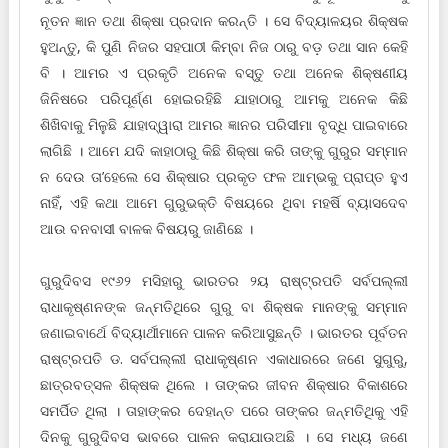
ନୂତନ ଜ୍ଞାନ ତ‌ଥା ଶିକ୍ଷା ପ୍ରଦାନ କରନ୍ତି । ସେ ବିଦ୍ୟାଳୟର ଶିକ୍ଷକ
ହୁଅନ୍ତୁ, କି ପୁଣି ନିଜର ସ‌ହପାଠୀ କିମ୍ବା ନିଜ ଠାରୁ ବଡ଼ ତ‌ଥା ସାନ କେହି
ବି । ଆମର ଏ ପ୍ରକୃତି ଅନେକ ବସ୍ତୁ ତ‌ଥା ଅନେକ ଶିକ୍ଷଣୀୟ
ଜିନିଷରେ ପରିପୂର୍ଣ୍ଣ ହୋଇରହିଛି ଯାହାଠାରୁ ଆମକୁ ଅନେକ କିଛି
ଶିଖିବାକୁ ମିଳୁଛି ଯାହାଦ୍ୱାରା ଆମର ଜ୍ଞାନର ପରିସୀମା ବୃଦ୍ଧି ପାଇବାରେ
ଲାଗିଛି । ଆମେ ଯଦି କାହାଠାରୁ କିଛି ଶିକ୍ଷା କରି ତାଙ୍କୁ ଗୁରୁର ସମ୍ମାନ
ନ ଦେଉ ତା’ହେଲେ ସେ ଶିକ୍ଷାର ପ୍ରକୃତ ଫଳ ଆମ୍ଭକୁ ପ୍ରାପ୍ତ ହୁଏ
ନାହିଁ, ଏହି କଥା ଆମେ ଗୁରୁଭକ୍ତି ବିଷୟରେ ଥିବା ମହର୍ଷି ବ୍ୟାସଦେବ
ଆଉ ବନବାସୀ ବାଳକ ବିଷୟରୁ ଜାଣିଛେ ।
ଗୁରୁଦିବସ ୧୯୬୨ ମସିହାରୁ ଭାରତର ୨ୟ ରାଷ୍ଟ୍ରପତି ସର୍ବପଲ୍ଲୀ
ରାଧାକୃଷ୍ଣନଙ୍କ ଜନ୍ମତିଥିରେ ଗୁରୁ ବା ଶିକ୍ଷକ ମାନଙ୍କୁ ସମ୍ମାନ
ଜଣାଇବାର୍ଥେ ବିଦ୍ୟାର୍ଥୀମାନେ ପାଳନ କରିଆସୁଛନ୍ତି । ଭାରତର ପୂର୍ବତନ
ରାଷ୍ଟ୍ରପତି ଡ. ସର୍ବପଲ୍ଲୀ ରାଧାକୃଷ୍ଣନ ଏକାଧାରରେ ଜଣେ ସୁଗୁରୁ,
ଛାତ୍ରବତ୍ସଳ ଶିକ୍ଷକ ଥିଲେ । ତାଙ୍କର ଜୀବନ ଶିକ୍ଷାର ବିକାଶରେ
ସମର୍ପିତ ଥିଲା । ତାହାଙ୍କର ଦେହାନ୍ତ ପରେ ତାଙ୍କର ଜନ୍ମତିଥିକୁ ଏହି
ଦିନକୁ ଗୁରୁଦିବସ ଭାବରେ ପାଳନ କରାଯାଉଅଛି । ସେ ମଧ୍ୟ ଜଣେ