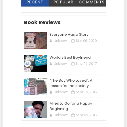
RECENT
POPULAR
COMMENTS
Book Reviews
Everyone Has a Story
Unknown
Mar 06, 2020
World's Best Boyfriend
Unknown
Nov 01, 2017
“The Boy Who Loved”: A
lesson for the society
Unknown
Sept 19, 2017
Miles to Go for a Happy
Beginning
Unknown
Sept 09, 2017