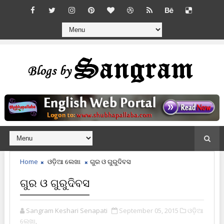
Home
ଓଡ଼ିଆ ଲେଖା
ଗୁର ଓ ଗୁରୁଦିବସ
ଗୁର ଓ ଗୁରୁଦିବସ
Sangram Keshari Senapati
September 05, 2015
ଓଡ଼ିଆ
ଲେଖା,