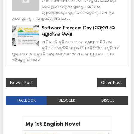
ସମୀର ଆଖି ଆଖି ଖୋଲିଲା ବେଳକୁ ସାମ୍ନାରେ ଛିଡ଼ା
ହୋଇଥିଲେ ଡକ୍ଟର ସୁଧାଂଶୁ । ସମୀରର
ସ୍ୱାସ୍ଥ୍ୟାବସ୍ଥା ସୁଧୁରିବାରେ ସବୁଠାରୁ ବେଶି ଖୁସି
ଥିଲେ ସୁଧାଂଶୁ । ସେ ଖୁସିଭରା ଆଖିରେ ...
Software Freedom Day (ସଫ୍ଟଓଏର
ସ୍ୱାଧୀନତା ଦିବସ)
ଆଜିର ଏହି ଦୁନିଆରେ ଆମେ ପ୍ରାୟତଃ ଡିଜିଟାଲ
ଦୁନିଆରେ ସବୁକିଛି କରୁଛନ୍ତି । ଏହି ଡିଜିଟାଲ ଦୁନିଆର
ମୁଖ୍ୟ ଉପାଦନା ଦୁଇଟି ହେଲା ଇଣ୍ଟରନେଟ ଆଉ କମ୍ପ୍ୟୁଟର । ଆଉ
ଏହିସବୁକୁ ଚଳେଇବ...
Newer Post
Older Post
FACEBOOK
BLOGGER
DISQUS
My 1st English Novel