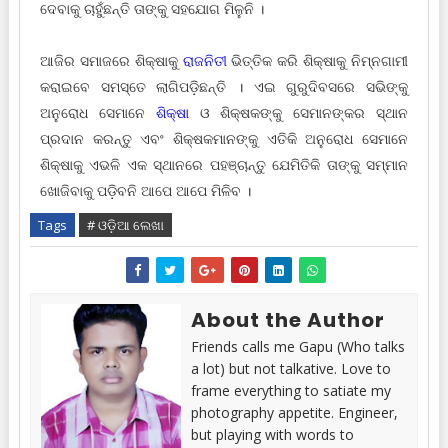
ଦେବାକୁ ଚାହୁଁଛନ୍ତି ତାଙ୍କୁ ସ‌ହଯୋଗ ମିଳୁନି ।
ଆଜିର ସମାଜରେ ଶିକ୍ଷାକୁ
ରାଜନିତୀ
ଭିତ୍ତିକ କରି ଶିକ୍ଷାକୁ ନିମ୍ନ‌ଗାମୀ
କରାଇବେ ସମସ୍ତେ ଲାଗିପଡ଼ିଛନ୍ତି । ଏଇ ଗୁରୁଦିବସରେ ସଭିଙ୍କୁ
ଅନୁରୋଧ ସେମାନେ
ଶିକ୍ଷା
ଓ ଶିକ୍ଷକଙ୍କୁ ସେମାନଙ୍କର ସ୍ଥାନ
ପ୍ରଦାନ କରନ୍ତୁ ଏବଂ ଶିକ୍ଷକମାନଙ୍କୁ ଏତିକି ଅନୁରୋଧ ସେମାନେ
ଶିକ୍ଷାକୁ ଏଭଳି ଏକ ସ୍ଥାନରେ ପ‌ହଞ୍ଚାନ୍ତୁ ଯେମିତିକି ତାଙ୍କୁ ସମ୍ମାନ
ଖୋଜିବାକୁ ପଡ଼ିବନି ଆପେ ଆପେ ମିଳିବ ।
Tags
# ଓଡ଼ିଆ ଲେଖା
About the Author
Friends calls me Gapu (Who talks
a lot) but not talkative. Love to
frame everything to satiate my
photography appetite. Engineer,
but playing with words to